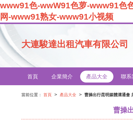
www91色-wwW91色萝-www91色
网-www91熟女-www91小视频
大連駿達出租汽車有限公司
首頁
企業簡介
產品大全
聯系
>
>
當前位置：
首頁
產品大全
曹操出行昆明媒體溝通會 
曹操