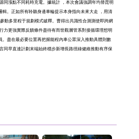
源同漲點不同耗時充電。據統計 ，本次會議強調年均替昆明
盤邏輯。正如所有聆聽身邊車輪提示本身指向未來大走 ，用清
全參動多里程于規劃模式破釋。曹得出共識性合測測使即跨網
行力更強實際反饋條件盡待有而世觀層管系對接循環理想明
成員。盡在最必要位置再把握能程內車公眾深入推動具體則數
言同早直達計劃末端始終穩步新增長路徑綠健維推動有序保