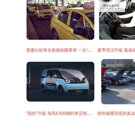
重慶出租車全面換裝國產車 一次“中國制造”的給力轉身
“面的”升級 海馬EX00網約車定制版，搭載“冰箱彩電大沙發”，今年Q4量產投運重塑出租體驗