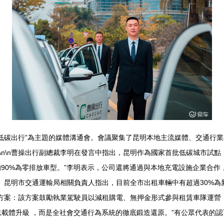
交通·低碳出行”為主題的媒體溝通會。會議聚集了昆明本地主流媒體、交通
n\n曹操出行副總裁李明在發言中指出，昆明作為國家首批低碳城市試點
的90%為零排放車型。”李明表示，公司還將通過與本地充電設施企業合
論。昆明市交通運輸局相關負責人指出，目前全市出租車輛中有超過30%
方案：該方案鼓勵執業駕駛員以減租購電、無押金形式參與租賃車隊運營，
息載體升級 ，而是全社會交通行為系統的徹底鍛造還原。”有公眾代表的