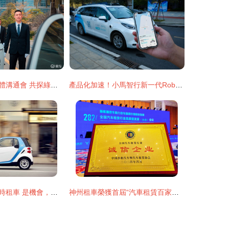
曹操出行昆明媒體溝通會 共探綠色交通低碳出行新路徑
產品化加速！小馬智行新一代Robotaxi車型獲廣東廣州出租汽車運營許可
因摩拜再紅的分時租車 是機會，也是陷阱
神州租車榮獲首屆“汽車租賃百家誠信企業”稱號，助力出租汽車行業升級