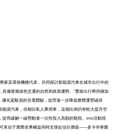
行業專家及環保機構代表，共同探討新能源汽車在城市出行中的
，具備發展綠色交通的自然和政策優勢。“曹操出行將持續加
作，優化駕駛員的充電體驗，從而進一步降低整體運營碳排
為新能源汽車，但相比私人乘用車，這個比例仍有較大提升空
從而緩解一線勞動者一次性投入高額的瓶頸。\n\n活動現
認可來自于實際坐乘權益同時支撐起信任價值——多卡停車匯