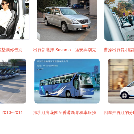
夏季清涼升級 風扇坐墊讓你告別開車悶熱
出行新選擇 Savan a、途安與別克GL8，誰更適合你的出租出行需求？
綠色報廢浪底的真金 2010~2011年大眾志俊下線出租車紀實
深圳紅崗花園至香港新界租車服務全指南｜華港通出租汽車推薦