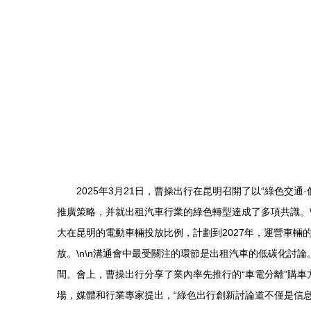
2025年3月21日，曹操出行在昆明召開了以“綠色
推廣策略，并就出租汽車行業的綠色轉型達成了多項共識。\
大在昆明的電動車輛投放比例，計劃到2027年，運營車輛
放。\n\n溝通會中最受關注的環節是出租汽車的低碳化討
間。會上，曹操出行分享了業內率先推行的“車電分離”購車
場，媒體和行業專家提出，“綠色出行創新討論道不僅是信